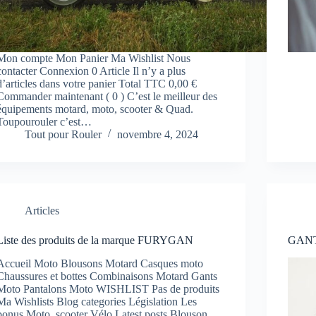
Mon compte Mon Panier Ma Wishlist Nous
contacter Connexion 0 Article Il n’y a plus
d’articles dans votre panier Total TTC 0,00 €
Commander maintenant ( 0 ) C’est le meilleur des
équipements motard, moto, scooter & Quad.
Toupourouler c’est…
Tout pour Rouler
novembre 4, 2024
Articles
Liste des produits de la marque FURYGAN
GANT
Accueil Moto Blousons Motard Casques moto
Chaussures et bottes Combinaisons Motard Gants
Moto Pantalons Moto WISHLIST Pas de produits
Ma Wishlists Blog categories Législation Les
bonus Moto, scooter Vélo Latest posts Blouson